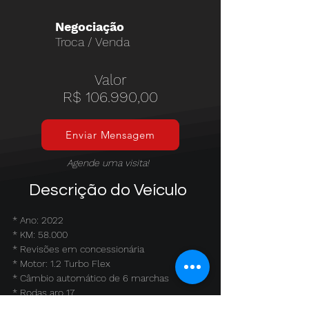
Negociação
Troca / Venda
Valor
R$ 106.990,00
Enviar Mensagem
Agende uma visita!
Descrição do Veículo
* Ano: 2022
* KM: 58.000
* Revisões em concessionária
* Motor: 1.2 Turbo Flex
* Câmbio automático de 6 marchas
* Rodas aro 17
* Faróis FULL LED e Luz diurna em LED